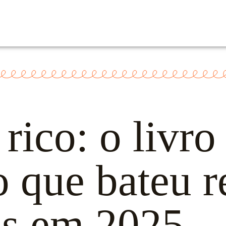
rico: o livro
ro que bateu 
as em 2025