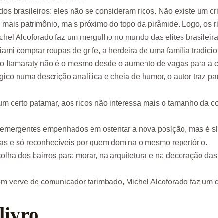
s brasileiros: eles não se consideram ricos. Não existe um cri
mais patrimônio, mais próximo do topo da pirâmide. Logo, os r
el Alcoforado faz um mergulho no mundo das elites brasileiras 
ami comprar roupas de grife, a herdeira de uma família tradici
o Itamaraty não é o mesmo desde o aumento de vagas para a ca
gico numa descrição analítica e cheia de humor, o autor traz p
de um certo patamar, aos ricos não interessa mais o tamanho da 
os emergentes empenhados em ostentar a nova posição, mas é si
retas e só reconhecíveis por quem domina o mesmo repertório.
colha dos bairros para morar, na arquitetura e na decoração da
om verve de comunicador tarimbado, Michel Alcoforado faz um d
livro